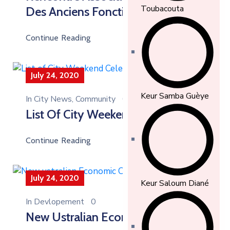
Toubacouta
Des Anciens Fonctionnaires
Internationaux (ASAFI)
Continue Reading
July 24, 2020
Keur Samba Guèye
In
City News
‚
Community
0
List Of City Weekend Celebrations
Continue Reading
July 24, 2020
Keur Saloum Diané
In
Devlopement
0
New Ustralian Economic Culture