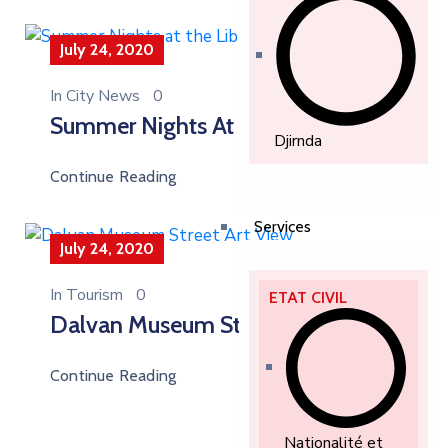
July 24, 2020
In
City News
0
Summer Nights At The Library
Djirnda
Continue Reading
Services
July 24, 2020
In
Tourism
0
ETAT CIVIL
Dalvan Museum Street Art View
Continue Reading
Nationalité et