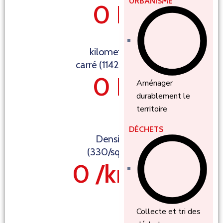
URBANISME
0
K
kilometres
carré (1142 sq mi)
0
K
Aménager
durablement le
territoire
DÉCHETS
Densité
(330/sq mi)
0
/km2
Collecte et tri des