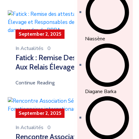
September 2, 2025
Niassène
In
Actualités
0
Fatick : Remise Des Attestations
Aux Relais Élevage Et
Responsables De Formation
Continue Reading
(RESFOR) Dans Le Cadre Du PRPA
Diagane Barka
September 2, 2025
In
Actualités
0
Rencontre Association Sénégalaise