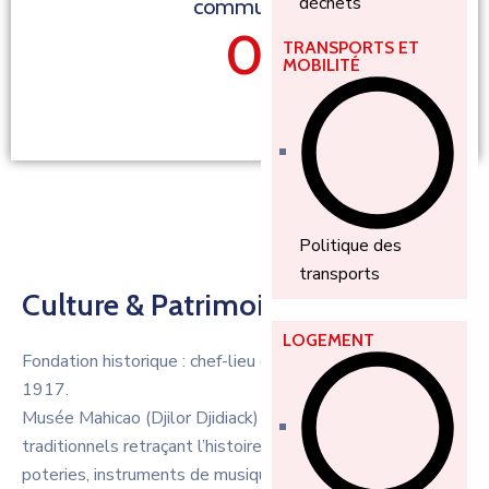
déchets
communes
0
TRANSPORTS ET
MOBILITÉ
Politique des
transports
Culture & Patrimoine
LOGEMENT
Fondation historique : chef-lieu du département depuis
1917.
Musée Mahicao (Djilor Djidiack) : plus de 500 objets
traditionnels retraçant l’histoire et l’art africains (bijoux,
poteries, instruments de musique…).