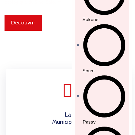
écologique du Sine-Saloum
Sokone
Découvrir
Soum
La
Municipalité
Passy