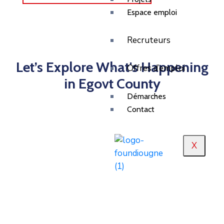
Espace emploi
Recruteurs
Let’s Explore What's Happening
Offres d’emploi
in Egovt County
Démarches
Contact
X
EGovt is the largest global
crowdfunding community connecting
Visiting City
nonprofits, donors, and companies