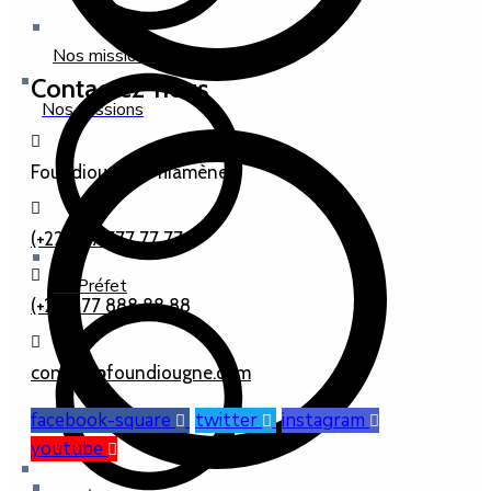
Nos missions
Contactez-nous
Nos missions
Foundiougne, Thiamène
(+221) 77 777 77 77
Le Préfet
(+221) 77 888 88 88
contact@foundiougne.com
facebook-square
twitter
instagram
youtube