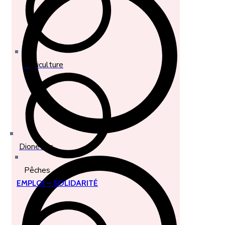
Agriculture
Dionewar
Pêches
EMPLOI – SOLIDARITÉ