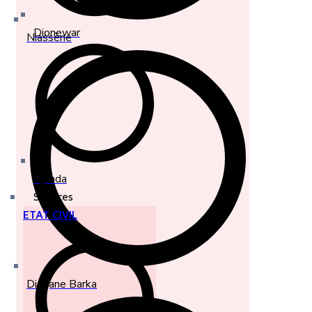
Dionewar
Niassène
Djirnda
Services
ETAT CIVIL
Diagane Barka