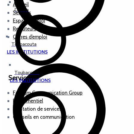
Accueil
Djirnda
Services
Espace emploi
Recruteurs
Offres d’emploi
Toubacouta
LES INSTITUTIONS
Toubacouta
Services
LES INSTITUTIONS
Fadoum Communication Group
Evenementiel
Prestation de services
Conseils en communication