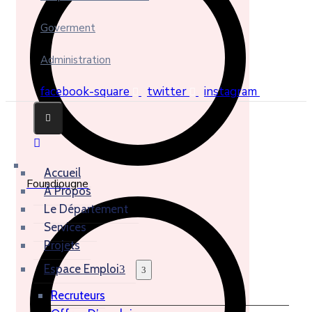
Goverment
Administration
facebook-square
twitter
instagram
Accueil
Foundiougne
À Propos
Le Département
Services
Projets
Espace Emploi
Recruteurs