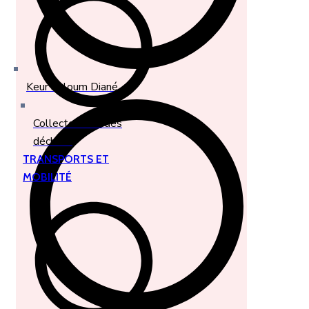
Keur Saloum Diané
Collecte et tri des
déchets
TRANSPORTS ET
MOBILITÉ