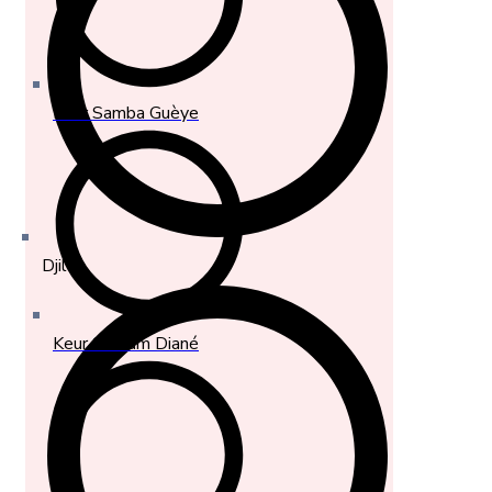
Keur Samba Guèye
Djilor
Keur Saloum Diané