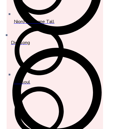
Nioro Alassane Tall
Diossong
Bassoul