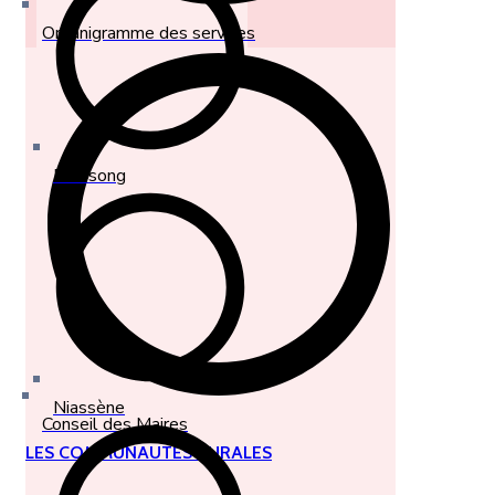
Organigramme des services
Diossong
Niassène
Conseil des Maires
LES COMMUNAUTÉS RURALES