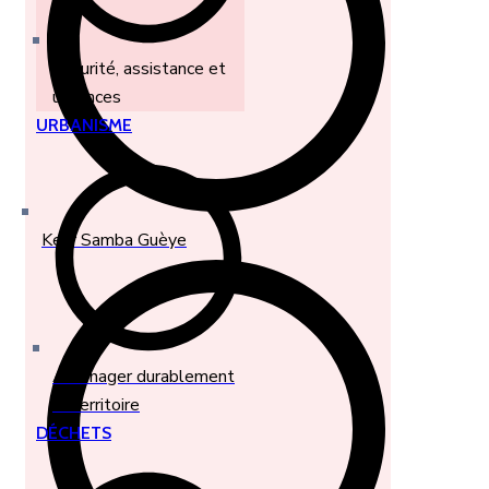
Sécurité, assistance et
urgences
URBANISME
Keur Samba Guèye
Aménager durablement
le territoire
DÉCHETS