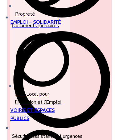
Propreté
EMPLOI – SOLIDARITÉ
Documents judiciaires
Plan Local pour
l’Insertion et l’Emploi
VOIRIE ET ESPACES
PUBLICS
Sécurité, assistance et urgences