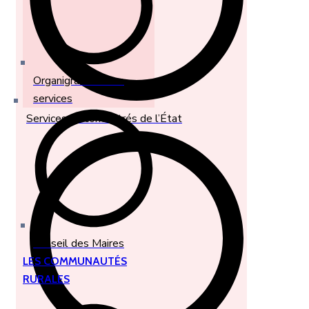
Organigramme des
services
Services Déconcentrés de l’État
Conseil des Maires
LES COMMUNAUTÉS
RURALES