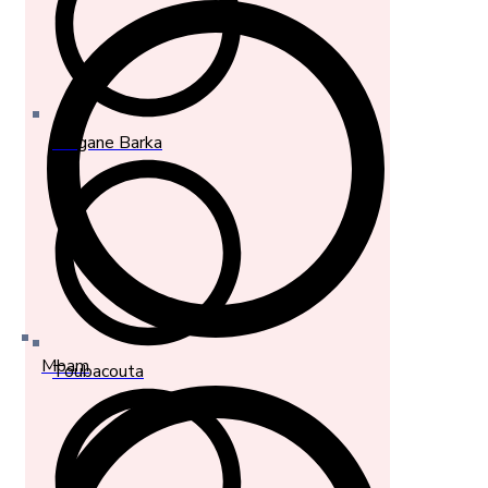
Diagane Barka
Mbam
Toubacouta