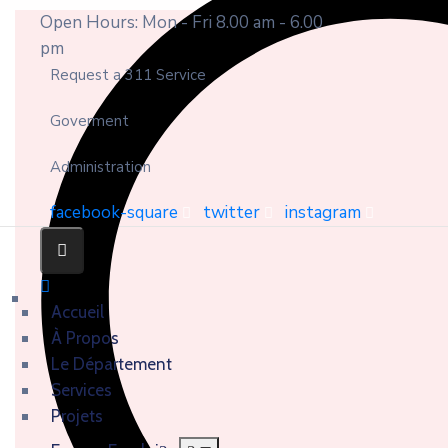
Open Hours: Mon - Fri 8.00 am - 6.00
pm
Request a 311 Service
Goverment
Administration
facebook-square
twitter
instagram
Accueil
À Propos
Le Département
Services
Projets