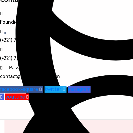
Foundiougne, Thiamène
(+221) 77 777 77 77
(+221) 77 888 88 88
Passy
contact@foundiougne.com
facebook-square
twitter
instagram
youtube