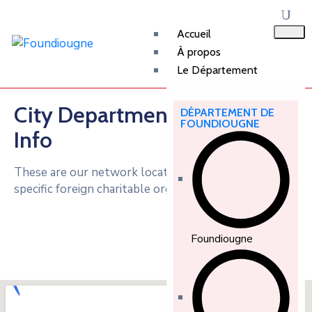
Accueil
À propos
Le Département
City Department Contact
DÉPARTEMENT DE
FOUNDIOUGNE
Info
These are our network location over the world
specific foreign charitable organization.
Foundiougne