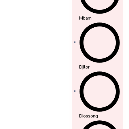
Mbam
Djilor
Diossong