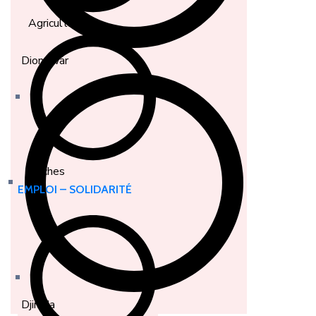
Agriculture
Dionewar
Pêches
EMPLOI – SOLIDARITÉ
Djirnda