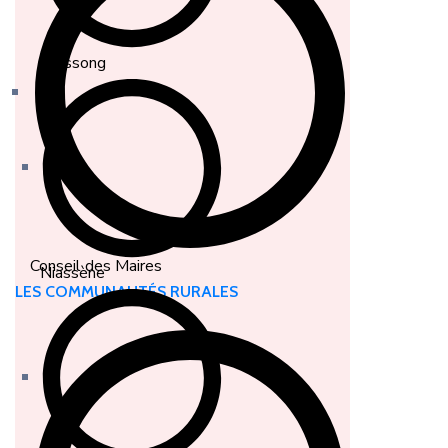
Diossong
Conseil des Maires
Niassène
LES COMMUNAUTÉS RURALES