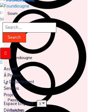
FOUNDIOUGNE
Soum
Foundiougne
Accueil
À Propos
Le Département
Services
Projets
Passy
Espace Emploi
Sokone
Démarches