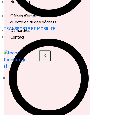
Recruteurs
Offres d’emploi
Collecte et tri des déchets
TRANSPORTS ET MOBILITÉ
Démarches
Contact
X