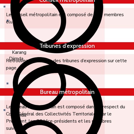
Le Conseil métropolitain est composé de 133 membres
élus.
Tribunes d’expression
Karang
Djirnda
Retrouvez l’ensemble des tribunes d’expression sur cette
page.
Bureau métropolitain
Le bureau métropolitain est composé dans le respect du
Code Général des Collectivités Territoriales par le
Djirnda
Président, les 20 Vice-présidents et les membres
suivants.