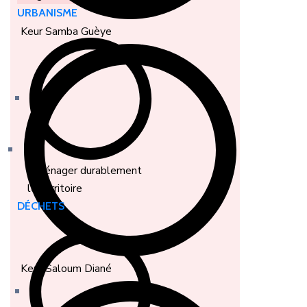
URBANISME
Keur Samba Guèye
Aménager durablement
le territoire
DÉCHETS
Keur Saloum Diané