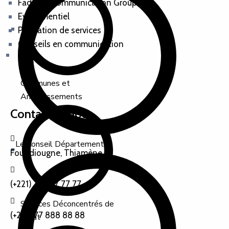
Fadoum Communication Group
Evenementiel
Prestation de services
Conseils en communication
Communes et
Arrondissements
Contactez-nous
Le Conseil Départemental
Foundiougne, Thiamène
(+221) 77 777 77 77
Services Déconcentrés de
(+221) 77 888 88 88
l’État