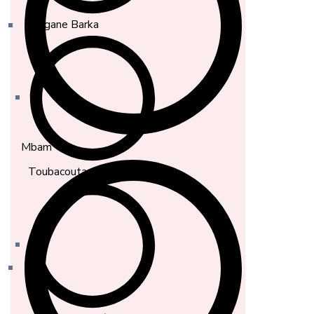
Diagane Barka
Mbam
Toubacouta