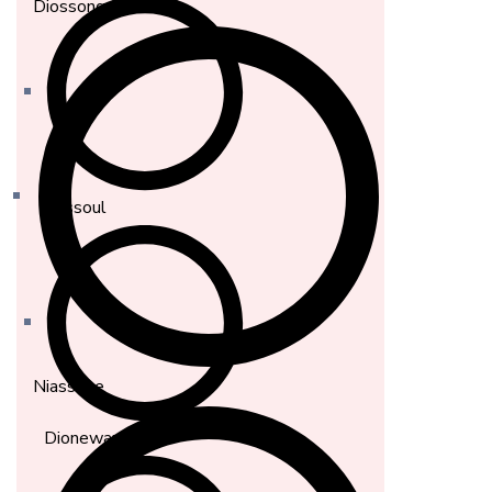
Diossong
Bassoul
Niassène
Dionewar