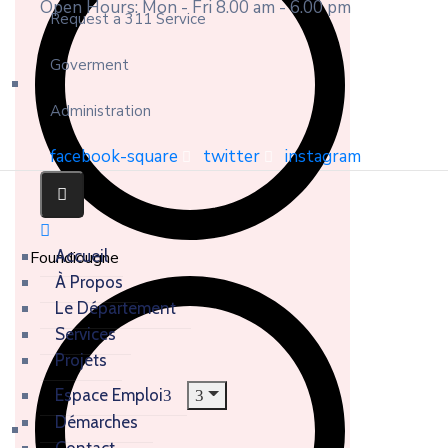
Open Hours: Mon - Fri 8.00 am - 6.00 pm
Request a 311 Service
Goverment
Administration
facebook-square
twitter
instagram
Accueil
Foundiougne
À Propos
Le Département
Services
Projets
Espace Emploi
Démarches
Contact