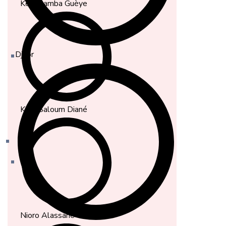
Keur Samba Guèye
Djilor
Keur Saloum Diané
Nioro Alassane Tall