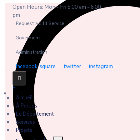
Open Hours: Mon - Fri 8.00 am - 6.00
pm
Request a 311 Service
Goverment
Administration
facebook-square
twitter
instagram
Accueil
À Propos
Le Département
Services
Projets