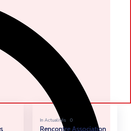
In
Actualités
0
s
Rencontre Association