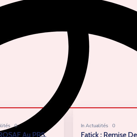
lités
0
In
Actualités
0
ROSAF Au PRS,
Fatick : Remise De