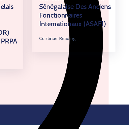
elais
Sénégalaise Des Anciens
Fonctionnaires
Internationaux (ASAFI)
OR)
Continue Reading
u PRPA