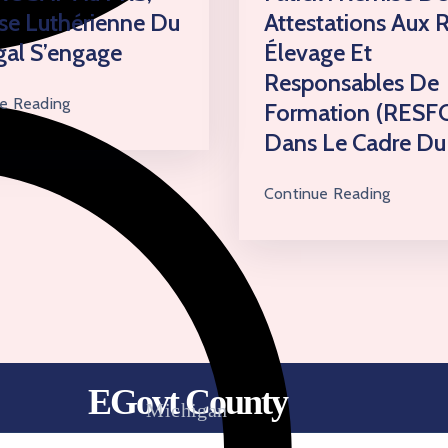
ise Luthérienne Du
Attestations Aux R
al S’engage
Élevage Et
Responsables De
e Reading
Formation (RESF
Dans Le Cadre D
Continue Reading
EGovt County
Michigan