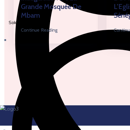
Grande Mosquée De
L’Egl
Mbam
Sénég
Sokone
Continue Reading
Continu