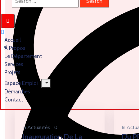
Accueil
À Propos
Le Département
Services
Projets
Espace Emploi
Démarches
Contact
In
Actualités
0
In
Actua
Inauguration De La
Du P