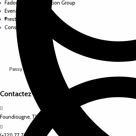
Fadoum Communication Group
Evenementiel
Prestation de services
Conseils en communication
Passy
Contactez-nous
Foundiougne, Thiamène
(+221) 77 777 77 77