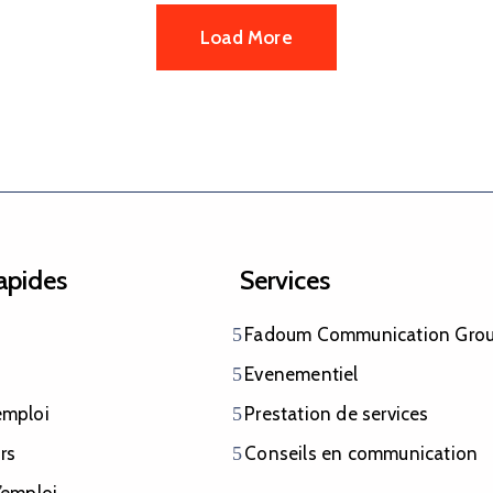
Load More
rapides
Services
Fadoum Communication Gro
Evenementiel
emploi
Prestation de services
rs
Conseils en communication
’emploi