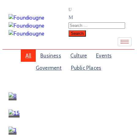
All
Business
Culture
Events
Goverment
Public Places
Public Places
Metro Train Station
Business
business portfolio
Business
,
Goverment
Melton Art Museum
Events