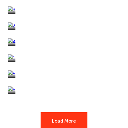
Modern Buildings
Culture
,
Events
Town of Maximonia
Business
Cinema Teatre
Business
Mayor of Arsonia
Culture
,
Public Places
Business Agencies
Business
,
Culture
Historical Buildings
Load More